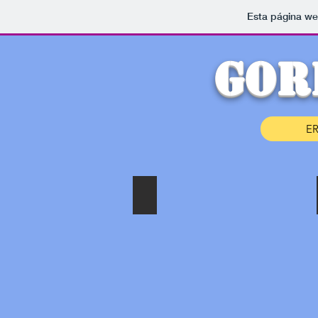
Esta página we
GOR
E
Mari Txindoki