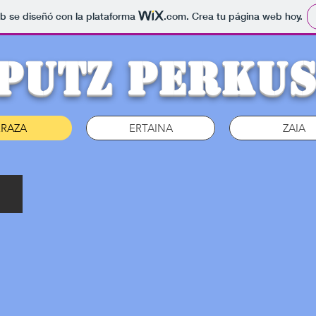
b se diseñó con la plataforma
.com
. Crea tu página web hoy.
PUTZ PERKUS
RRAZA
ERTAINA
ZAIA
Simamaka